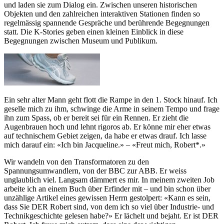
und laden sie zum Dialog ein. Zwischen unseren historischen
Objekten und den zahlreichen interaktiven Stationen finden so
regelmässig spannende Gespräche und berührende Begegnungen
statt. Die K-Stories geben einen kleinen Einblick in diese
Begegnungen zwischen Museum und Publikum.
Ein sehr alter Mann geht flott die Rampe in den 1. Stock hinauf. Ich
geselle mich zu ihm, schwinge die Arme in seinem Tempo und frage
ihn zum Spass, ob er bereit sei für ein Rennen. Er zieht die
Augenbrauen hoch und lehnt rigoros ab. Er könne mir eher etwas
auf technischem Gebiet zeigen, da habe er etwas drauf. Ich lasse
mich darauf ein: «Ich bin Jacqueline.» ­­– «Freut mich, Robert*.»
Wir wandeln von den Transformatoren zu den
Spannungsumwandlern, von der BBC zur ABB. Er weiss
unglaublich viel. Langsam dämmert es mir. In meinem zweiten Job
arbeite ich an einem Buch über Erfinder mit – und bin schon über
unzählige Artikel eines gewissen Herrn gestolpert: «Kann es sein,
dass Sie DER Robert sind, von dem ich so viel über Industrie- und
Technikgeschichte gelesen habe?» Er lächelt und bejaht. Er ist DER