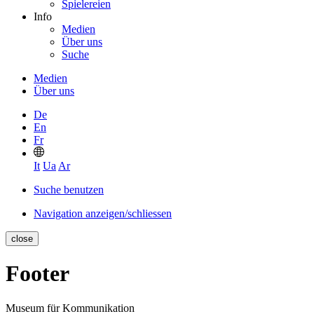
Spielereien
Info
Medien
Über uns
Suche
Medien
Über uns
De
En
Fr
It
Ua
Ar
Suche benutzen
Navigation anzeigen/schliessen
close
Footer
Museum für Kommunikation