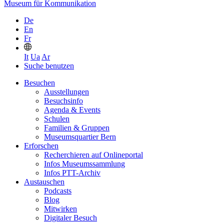
Museum für Kommunikation
De
En
Fr
It
Ua
Ar
Suche benutzen
Besuchen
Ausstellungen
Besuchsinfo
Agenda & Events
Schulen
Familien & Gruppen
Museumsquartier Bern
Erforschen
Recherchieren auf Onlineportal
Infos Museumssammlung
Infos PTT-Archiv
Austauschen
Podcasts
Blog
Mitwirken
Digitaler Besuch