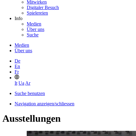
Mitwirken
Digitaler Besuch
Spielereien
Info
Medien
Über uns
Suche
Medien
Über uns
De
En
Fr
It
Ua
Ar
Suche benutzen
Navigation anzeigen/schliessen
Ausstellungen