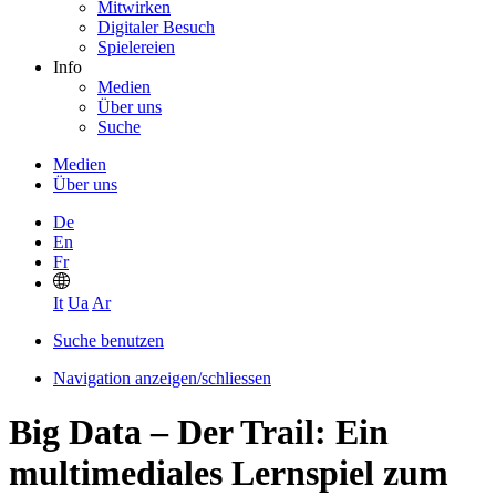
Mitwirken
Digitaler Besuch
Spielereien
Info
Medien
Über uns
Suche
Medien
Über uns
De
En
Fr
It
Ua
Ar
Suche benutzen
Navigation anzeigen/schliessen
Big Data – Der Trail: Ein
multimediales Lernspiel zum