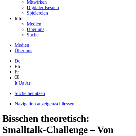
Mitwirken
Digitaler Besuch
Spielereien
Info
Medien
Über uns
Suche
Medien
Über uns
De
En
Fr
It
Ua
Ar
Suche benutzen
Navigation anzeigen/schliessen
Bisschen theoretisch:
Smalltalk-Challenge – Von