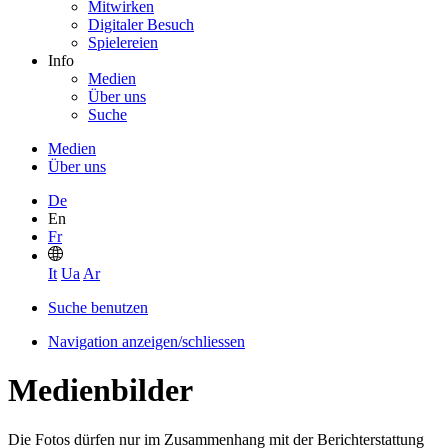
Mitwirken
Digitaler Besuch
Spielereien
Info
Medien
Über uns
Suche
Medien
Über uns
De
En
Fr
It
Ua
Ar
Suche benutzen
Navigation anzeigen/schliessen
Medienbilder
Die Fotos dürfen nur im Zusammenhang mit der Berichterstattung