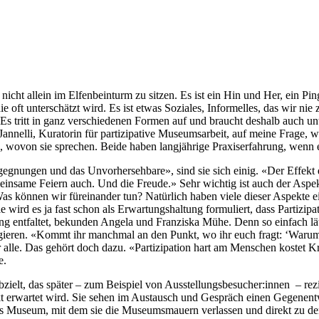
ht allein im Elfenbeinturm zu sitzen. Es ist ein Hin und Her, ein Pi
e oft unterschätzt wird. Es ist etwas Soziales, Informelles, das wir ni
. Es tritt in ganz verschiedenen Formen auf und braucht deshalb auch u
nnelli, Kuratorin für partizipative Museumsarbeit, auf meine Frage, w
wovon sie sprechen. Beide haben langjährige Praxiserfahrung, wenn 
gegnungen und das Unvorhersehbare», sind sie sich einig. «Der Effek
einsame Feiern auch. Und die Freude.» Sehr wichtig ist auch der Aspe
s können wir füreinander tun? Natürlich haben viele dieser Aspekte e
ird es ja fast schon als Erwartungshaltung formuliert, dass Partizipat
g entfaltet, bekunden Angela und Franziska Mühe. Denn so einfach läuf
egieren. «Kommt ihr manchmal an den Punkt, wo ihr euch fragt: ‘Warum 
 alle. Das gehört doch dazu. «Partizipation hart am Menschen kostet K
e.
abzielt, das später – zum Beispiel von Ausstellungsbesucher:innen – re
 erwartet wird. Sie sehen im Austausch und Gespräch einen Gegenentwu
iles Museum, mit dem sie die Museumsmauern verlassen und direkt zu de