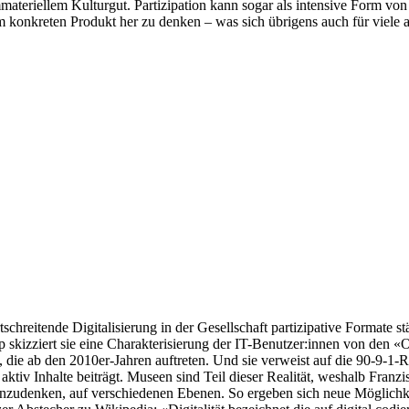
ateriellem Kulturgut. Partizipation kann sogar als intensive Form von
m konkreten Produkt her zu denken – was sich übrigens auch für viele
rtschreitende Digitalisierung in der Gesellschaft partizipative Formate s
 skizziert sie eine Charakterisierung der IT-Benutzer:innen von den «
 ab den 2010er-Jahren auftreten. Und sie verweist auf die 90-9-1-Rege
iv Inhalte beiträgt. Museen sind Teil dieser Realität, weshalb Franzis
mmenzudenken, auf verschiedenen Ebenen. So ergeben sich neue Möglich