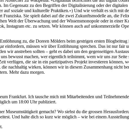
urzer Abstecher zu Wikipedia: «Digitalität bezeichnet die auf digital 
 Gegensatz zu den Begriffen der Digitalisierung oder der digitalen 
ärker auf soziale und kulturelle Praktiken.») Und wie verhält es sich mi
Franziska. Sie spielt dabei auf die zwei Zukunftsmodelle an, die Feli
schen Welt der Überwachung und der Wissensmonopole oder in einer Kul
ktok, Instagram etc. zu setzen. Wir können auch auf unkommerzielle Ope
ntlöhnung zu, die Doreen Mölders beim gestrigen ersten Blogbeitrag 
gar einfordern, müssen wir über Entlöhnung sprechen. Das ist nur fair un
l – den wir anstreben sollten – geht es dabei um den gegenseitigen Aust
uns bewusst machen, wer eigentlich teilnimmt, wem wir uns zur Seite s
it verfügen, die sie in ein partizipatives Projekt investieren können, w
 die nachhaltig wirken, können wir in diesem Zusammenhang nicht bene
itern. Mehr dazu morgen.
seum Frankfurt. Ich tausche mich mit Mitarbeitenden und Teilnehmende
äglich um 18:00 Uhr publiziert.
r Museumstätigkeit gemacht? Wo siehst du die grossen Herausforderun
test. Und halte dich so kurz wie möglich – wie bei einem Ausstellungs
t.