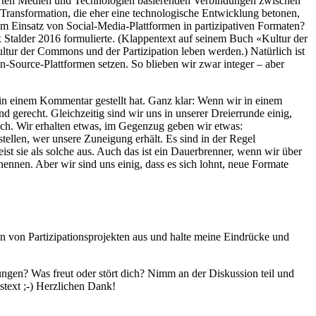
codierten Medien und Technologien basierenden Verbindungen zwischen
Transformation, die eher eine technologische Entwicklung betonen,
t dem Einsatz von Social-Media-Plattformen in partizipativen Formaten?
x Stalder 2016 formulierte. (Klappentext auf seinem Buch «Kultur der
tur der Commons und der Partizipation leben werden.) Natürlich ist
n-Source-Plattformen setzen. So blieben wir zwar integer – aber
in einem Kommentar gestellt hat. Ganz klar: Wenn wir in einem
d gerecht. Gleichzeitig sind wir uns in unserer Dreierrunde einig,
ausch. Wir erhalten etwas, im Gegenzug geben wir etwas:
tellen, wer unsere Zuneigung erhält. Es sind in der Regel
eist sie als solche aus. Auch das ist ein Dauerbrenner, wenn wir über
nnen. Aber wir sind uns einig, dass es sich lohnt, neue Formate
n von Partizipationsprojekten aus und halte meine Eindrücke und
gen? Was freut oder stört dich? Nimm an der Diskussion teil und
text ;-) Herzlichen Dank!