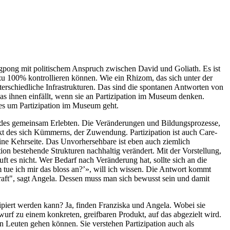
ngpong mit politischem Anspruch zwischen David und Goliath. Es ist
e zu 100% kontrollieren können. Wie ein Rhizom, das sich unter der
nterschiedliche Infrastrukturen. Das sind die spontanen Antworten von
as ihnen einfällt, wenn sie an Partizipation im Museum denken.
es um Partizipation im Museum geht.
t des gemeinsam Erlebten. Die Veränderungen und Bildungsprozesse,
kt des sich Kümmerns, der Zuwendung. Partizipation ist auch Care-
ine Kehrseite. Das Unvorhersehbare ist eben auch ziemlich
ion bestehende Strukturen nachhaltig verändert. Mit der Vorstellung,
t es nicht. Wer Bedarf nach Veränderung hat, sollte sich an die
tue ich mir das bloss an?’», will ich wissen. Die Antwort kommt
raft", sagt Angela. Dessen muss man sich bewusst sein und damit
zipiert werden kann? Ja, finden Franziska und Angela. Wobei sie
rf zu einem konkreten, greifbaren Produkt, auf das abgezielt wird.
n Leuten gehen können. Sie verstehen Partizipation auch als