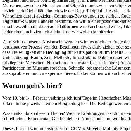
Digitalität und nicht von Digitalisierung. (Für Laien wie mich ein k
Menschen, zwischen Menschen und Objekten und zwischen Objekten. Im
bezieht sich Digitalität, ähnlich wie der Begriff Digital Lifestyle, st
Wir sollten darauf abzielen, Commons-Bewegungen zu stärken, fordert 
Digitalität»: Unser Handeln bestimmt, ob wir in einer postdemokrati
es sehr zweifelhaft, dabei auf Plattformen wie Facebook, Twitter, Ti
leider eben auch ziemlich allein. Und wir wollen ja mitreden.
Zum Schluss unseres Austauschs wenden wir uns noch der Frage der E
partizipativen Prozess von den Beteiligten etwas aktiv ziehen oder so
dass Freiwilligkeit eine Bedingung für Partizipation ist. Im Idealfal
Unterstützung, Raum, Zeit, Methode, Infrastruktur. Dabei müssen wir 
privilegierte Menschen. Nur schon der Umstand, dass sie über (Frei-)Ze
Partizipation im Museum sprechen. Schnelle, pragmatische Lösungen,
auszuprobieren und zu experimentieren. Dabei können wir auch sche
Worum geht's hier?
Vom 10. bis 14. Februar verbringe ich fünf Tage im Historischen Mu
Erkenntnisse jeweils in einem Blogbeitrag fest. Die Beiträge werden t
Was denkst du zu diesem Thema? Welche Erfahrungen hast du in deine
schreib einen Kommentar. Gib bei deinem Namen auch an, wo du arbei
Dieses Projekt wird unterstützt vom ICOM x Movetia Mobility Projec