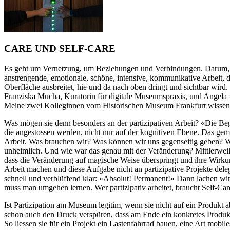
CARE UND SELF-CARE
Es geht um Vernetzung, um Beziehungen und Verbindungen. Darum, nic
anstrengende, emotionale, schöne, intensive, kommunikative Arbeit, di
Oberfläche ausbreitet, hie und da nach oben dringt und sichtbar wird
Franziska Mucha, Kuratorin für digitale Museumspraxis, und Angela Ja
Meine zwei Kolleginnen vom Historischen Museum Frankfurt wissen, 
Was mögen sie denn besonders an der partizipativen Arbeit? «Die Be
die angestossen werden, nicht nur auf der kognitiven Ebene. Das gem
Arbeit. Was brauchen wir? Was können wir uns gegenseitig geben? Wa
unheimlich. Und wie war das genau mit der Veränderung? Mittlerweile w
dass die Veränderung auf magische Weise überspringt und ihre Wirkun
Arbeit machen und diese Aufgabe nicht an partizipative Projekte del
schnell und verblüffend klar: «Absolut! Permanent!» Dann lachen wir
muss man umgehen lernen. Wer partizipativ arbeitet, braucht Self-Car
Ist Partizipation am Museum legitim, wenn sie nicht auf ein Produkt 
schon auch den Druck verspüren, dass am Ende ein konkretes Produkt
So liessen sie für ein Projekt ein Lastenfahrrad bauen, eine Art mob