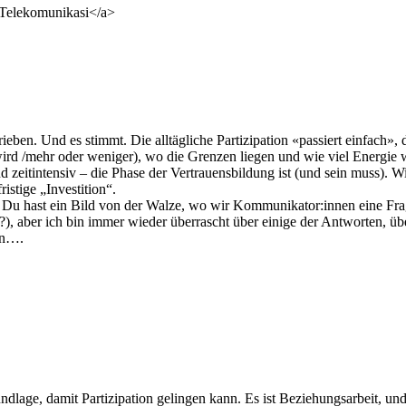
Telekomunikasi</a>
rieben. Und es stimmt. Die alltägliche Partizipation «passiert einfach», 
ird /mehr oder weniger), wo die Grenzen liegen und wie viel Energie w
d zeitintensiv – die Phase der Vertrauensbildung ist (und sein muss). Wi
ristige „Investition“.
 Du hast ein Bild von der Walze, wo wir Kommunikator:innen eine Frag
lle?), aber ich bin immer wieder überrascht über einige der Antworten, ü
en….
rundlage, damit Partizipation gelingen kann. Es ist Beziehungsarbeit, und