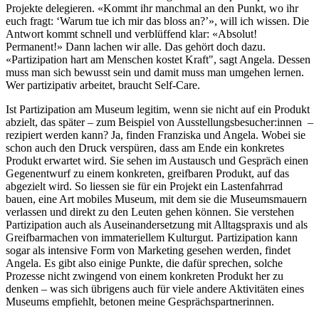
Projekte delegieren. «Kommt ihr manchmal an den Punkt, wo ihr
euch fragt: ‘Warum tue ich mir das bloss an?’», will ich wissen. Die
Antwort kommt schnell und verblüffend klar: «Absolut!
Permanent!» Dann lachen wir alle. Das gehört doch dazu.
«Partizipation hart am Menschen kostet Kraft", sagt Angela. Dessen
muss man sich bewusst sein und damit muss man umgehen lernen.
Wer partizipativ arbeitet, braucht Self-Care.
Ist Partizipation am Museum legitim, wenn sie nicht auf ein Produkt
abzielt, das später – zum Beispiel von Ausstellungsbesucher:innen –
rezipiert werden kann? Ja, finden Franziska und Angela. Wobei sie
schon auch den Druck verspüren, dass am Ende ein konkretes
Produkt erwartet wird. Sie sehen im Austausch und Gespräch einen
Gegenentwurf zu einem konkreten, greifbaren Produkt, auf das
abgezielt wird. So liessen sie für ein Projekt ein Lastenfahrrad
bauen, eine Art mobiles Museum, mit dem sie die Museumsmauern
verlassen und direkt zu den Leuten gehen können. Sie verstehen
Partizipation auch als Auseinandersetzung mit Alltagspraxis und als
Greifbarmachen von immateriellem Kulturgut. Partizipation kann
sogar als intensive Form von Marketing gesehen werden, findet
Angela. Es gibt also einige Punkte, die dafür sprechen, solche
Prozesse nicht zwingend von einem konkreten Produkt her zu
denken – was sich übrigens auch für viele andere Aktivitäten eines
Museums empfiehlt, betonen meine Gesprächspartnerinnen.