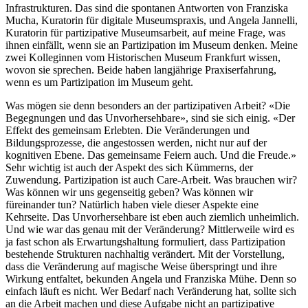
Infrastrukturen. Das sind die spontanen Antworten von Franziska
Mucha, Kuratorin für digitale Museumspraxis, und Angela Jannelli,
Kuratorin für partizipative Museumsarbeit, auf meine Frage, was
ihnen einfällt, wenn sie an Partizipation im Museum denken. Meine
zwei Kolleginnen vom Historischen Museum Frankfurt wissen,
wovon sie sprechen. Beide haben langjährige Praxiserfahrung,
wenn es um Partizipation im Museum geht.
Was mögen sie denn besonders an der partizipativen Arbeit? «Die
Begegnungen und das Unvorhersehbare», sind sie sich einig. «Der
Effekt des gemeinsam Erlebten. Die Veränderungen und
Bildungsprozesse, die angestossen werden, nicht nur auf der
kognitiven Ebene. Das gemeinsame Feiern auch. Und die Freude.»
Sehr wichtig ist auch der Aspekt des sich Kümmerns, der
Zuwendung. Partizipation ist auch Care-Arbeit. Was brauchen wir?
Was können wir uns gegenseitig geben? Was können wir
füreinander tun? Natürlich haben viele dieser Aspekte eine
Kehrseite. Das Unvorhersehbare ist eben auch ziemlich unheimlich.
Und wie war das genau mit der Veränderung? Mittlerweile wird es
ja fast schon als Erwartungshaltung formuliert, dass Partizipation
bestehende Strukturen nachhaltig verändert. Mit der Vorstellung,
dass die Veränderung auf magische Weise überspringt und ihre
Wirkung entfaltet, bekunden Angela und Franziska Mühe. Denn so
einfach läuft es nicht. Wer Bedarf nach Veränderung hat, sollte sich
an die Arbeit machen und diese Aufgabe nicht an partizipative