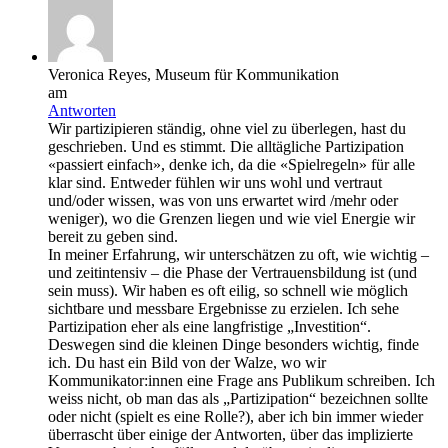
Veronica Reyes, Museum für Kommunikation
am
Antworten
Wir partizipieren ständig, ohne viel zu überlegen, hast du
geschrieben. Und es stimmt. Die alltägliche Partizipation
«passiert einfach», denke ich, da die «Spielregeln» für alle
klar sind. Entweder fühlen wir uns wohl und vertraut
und/oder wissen, was von uns erwartet wird /mehr oder
weniger), wo die Grenzen liegen und wie viel Energie wir
bereit zu geben sind.
In meiner Erfahrung, wir unterschätzen zu oft, wie wichtig –
und zeitintensiv – die Phase der Vertrauensbildung ist (und
sein muss). Wir haben es oft eilig, so schnell wie möglich
sichtbare und messbare Ergebnisse zu erzielen. Ich sehe
Partizipation eher als eine langfristige „Investition“.
Deswegen sind die kleinen Dinge besonders wichtig, finde
ich. Du hast ein Bild von der Walze, wo wir
Kommunikator:innen eine Frage ans Publikum schreiben. Ich
weiss nicht, ob man das als „Partizipation“ bezeichnen sollte
oder nicht (spielt es eine Rolle?), aber ich bin immer wieder
überrascht über einige der Antworten, über das implizierte