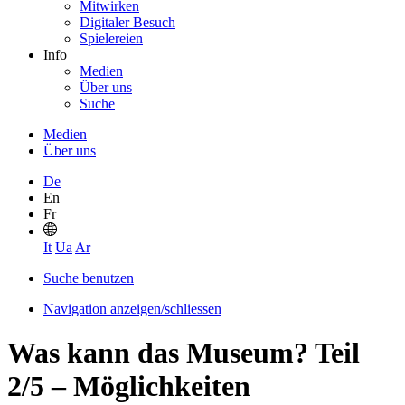
Mitwirken
Digitaler Besuch
Spielereien
Info
Medien
Über uns
Suche
Medien
Über uns
De
En
Fr
It
Ua
Ar
Suche benutzen
Navigation anzeigen/schliessen
Was kann das Museum? Teil
2/5 – Möglichkeiten