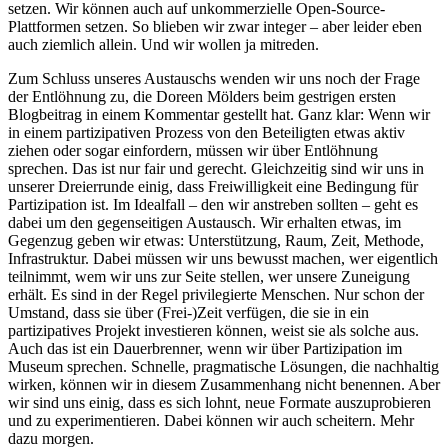
setzen. Wir können auch auf unkommerzielle Open-Source-
Plattformen setzen. So blieben wir zwar integer – aber leider eben
auch ziemlich allein. Und wir wollen ja mitreden.
Zum Schluss unseres Austauschs wenden wir uns noch der Frage
der Entlöhnung zu, die Doreen Mölders beim gestrigen ersten
Blogbeitrag in einem Kommentar gestellt hat. Ganz klar: Wenn wir
in einem partizipativen Prozess von den Beteiligten etwas aktiv
ziehen oder sogar einfordern, müssen wir über Entlöhnung
sprechen. Das ist nur fair und gerecht. Gleichzeitig sind wir uns in
unserer Dreierrunde einig, dass Freiwilligkeit eine Bedingung für
Partizipation ist. Im Idealfall – den wir anstreben sollten – geht es
dabei um den gegenseitigen Austausch. Wir erhalten etwas, im
Gegenzug geben wir etwas: Unterstützung, Raum, Zeit, Methode,
Infrastruktur. Dabei müssen wir uns bewusst machen, wer eigentlich
teilnimmt, wem wir uns zur Seite stellen, wer unsere Zuneigung
erhält. Es sind in der Regel privilegierte Menschen. Nur schon der
Umstand, dass sie über (Frei-)Zeit verfügen, die sie in ein
partizipatives Projekt investieren können, weist sie als solche aus.
Auch das ist ein Dauerbrenner, wenn wir über Partizipation im
Museum sprechen. Schnelle, pragmatische Lösungen, die nachhaltig
wirken, können wir in diesem Zusammenhang nicht benennen. Aber
wir sind uns einig, dass es sich lohnt, neue Formate auszuprobieren
und zu experimentieren. Dabei können wir auch scheitern. Mehr
dazu morgen.