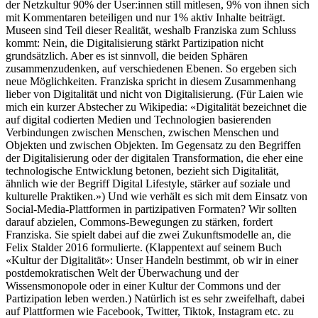
der Netzkultur 90% der User:innen still mitlesen, 9% von ihnen sich
mit Kommentaren beteiligen und nur 1% aktiv Inhalte beiträgt.
Museen sind Teil dieser Realität, weshalb Franziska zum Schluss
kommt: Nein, die Digitalisierung stärkt Partizipation nicht
grundsätzlich. Aber es ist sinnvoll, die beiden Sphären
zusammenzudenken, auf verschiedenen Ebenen. So ergeben sich
neue Möglichkeiten. Franziska spricht in diesem Zusammenhang
lieber von Digitalität und nicht von Digitalisierung. (Für Laien wie
mich ein kurzer Abstecher zu Wikipedia: «Digitalität bezeichnet die
auf digital codierten Medien und Technologien basierenden
Verbindungen zwischen Menschen, zwischen Menschen und
Objekten und zwischen Objekten. Im Gegensatz zu den Begriffen
der Digitalisierung oder der digitalen Transformation, die eher eine
technologische Entwicklung betonen, bezieht sich Digitalität,
ähnlich wie der Begriff Digital Lifestyle, stärker auf soziale und
kulturelle Praktiken.») Und wie verhält es sich mit dem Einsatz von
Social-Media-Plattformen in partizipativen Formaten? Wir sollten
darauf abzielen, Commons-Bewegungen zu stärken, fordert
Franziska. Sie spielt dabei auf die zwei Zukunftsmodelle an, die
Felix Stalder 2016 formulierte. (Klappentext auf seinem Buch
«Kultur der Digitalität»: Unser Handeln bestimmt, ob wir in einer
postdemokratischen Welt der Überwachung und der
Wissensmonopole oder in einer Kultur der Commons und der
Partizipation leben werden.) Natürlich ist es sehr zweifelhaft, dabei
auf Plattformen wie Facebook, Twitter, Tiktok, Instagram etc. zu