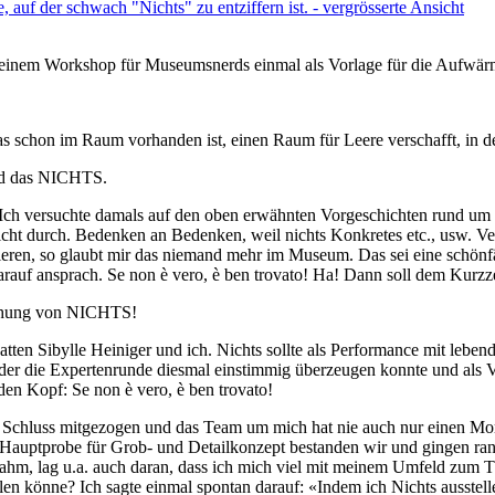
n einem Workshop für Museumsnerds einmal als Vorlage für die Aufwär
as schon im Raum vorhanden ist, einen Raum für Leere verschafft, in d
und das NICHTS.
 Ich versuchte damals auf den oben erwähnten Vorgeschichten rund um 
t durch. Bedenken an Bedenken, weil nichts Konkretes etc., usw. Ver
eren, so glaubt mir das niemand mehr im Museum. Das sei eine schönf
 darauf ansprach. Se non è vero, è ben trovato! Ha! Dann soll dem Kurz
stehung von NICHTS!
atten Sibylle Heiniger und ich. Nichts sollte als Performance mit leb
r die Expertenrunde diesmal einstimmig überzeugen konnte und als Vo
den Kopf: Se non è vero, è ben trovato!
zum Schluss mitgezogen und das Team um mich hat nie auch nur einen M
Hauptprobe für Grob- und Detailkonzept bestanden wir und gingen ran 
m, lag u.a. auch daran, dass ich mich viel mit meinem Umfeld zum The
en könne? Ich sagte einmal spontan darauf: «Indem ich Nichts ausstelle