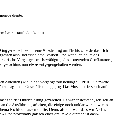
mrunde diente.
em Leere stattfinden kann.»
Gugger eine Idee für eine Ausstellung um Nichts zu erdenken. Ich
gessen also und erst einmal vorbei! Und wenn ich heute das
ärberische Vergangenheitsbewältigung des abtretenden Chefkurators,
zeitgedächtnis nun etwas entgegengehalten werden.
enden Akteuren (wie in der Vorgängerausstellung SUPER. Die zweite
rschlag in die Geschäftsleitung ging. Das Museum liess sich auf
oment an der Durchführung gezweifelt. Es war ansteckend, wie wir an
an die Ausführungsarbeiten, die einige noch unklar waren, wie es
ma Nichts einlassen durfte. Denn, als klar war, dass wir Nichts
.» Und provokativ gab ich eines drauf: «So einfach ist das!»