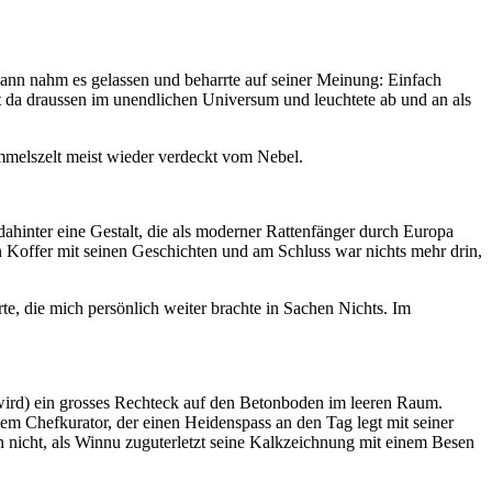
Mann nahm es gelassen und beharrte auf seiner Meinung: Einfach
nt da draussen im unendlichen Universum und leuchtete ab und an als
mmelszelt meist wieder verdeckt vom Nebel.
dahinter eine Gestalt, die als moderner Rattenfänger durch Europa
n Koffer mit seinen Geschichten und am Schluss war nichts mehr drin,
, die mich persönlich weiter brachte in Sachen Nichts. Im
t wird) ein grosses Rechteck auf den Betonboden im leeren Raum.
em Chefkurator, der einen Heidenspass an den Tag legt mit seiner
n nicht, als Winnu zuguterletzt seine Kalkzeichnung mit einem Besen