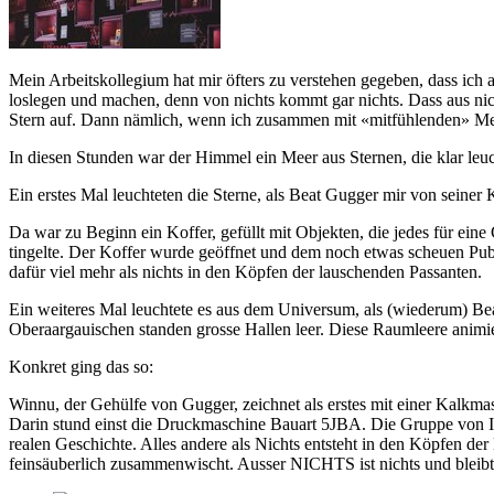
Mein Arbeitskollegium hat mir öfters zu verstehen gegeben, dass ich
loslegen und machen, denn von nichts kommt gar nichts. Dass aus nic
Stern auf. Dann nämlich, wenn ich zusammen mit «mitfühlenden» Me
In diesen Stunden war der Himmel ein Meer aus Sternen, die klar le
Ein erstes Mal leuchteten die Sterne, als Beat Gugger mir von seiner K
Da war zu Beginn ein Koffer, gefüllt mit Objekten, die jedes für ein
tingelte. Der Koffer wurde geöffnet und dem noch etwas scheuen Publ
dafür viel mehr als nichts in den Köpfen der lauschenden Passanten.
Ein weiteres Mal leuchtete es aus dem Universum, als (wiederum) Be
Oberaargauischen standen grosse Hallen leer. Diese Raumleere animie
Konkret ging das so:
Winnu, der Gehülfe von Gugger, zeichnet als erstes mit einer Kalkma
Darin stund einst die Druckmaschine Bauart 5JBA. Die Gruppe von Int
realen Geschichte. Alles andere als Nichts entsteht in den Köpfen de
feinsäuberlich zusammenwischt. Ausser NICHTS ist nichts und bleibt