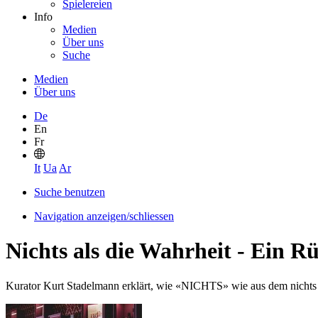
Spielereien
Info
Medien
Über uns
Suche
Medien
Über uns
De
En
Fr
It
Ua
Ar
Suche benutzen
Navigation anzeigen/schliessen
Nichts als die Wahrheit - Ein R
Kurator Kurt Stadelmann erklärt, wie «NICHTS» wie aus dem nichts e