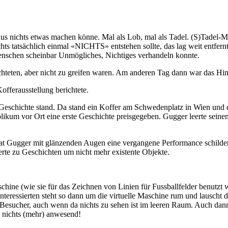
 aus nichts etwas machen könne. Mal als Lob, mal als Tadel. (S)Tadel-
hts tatsächlich einmal «NICHTS» entstehen sollte, das lag weit entfer
nschen scheinbar Unmögliches, Nichtiges verhandeln konnte.
uchteten, aber nicht zu greifen waren. Am anderen Tag dann war das Hi
offerausstellung berichtete.
e Geschichte stand. Da stand ein Koffer am Schwedenplatz in Wien und 
ikum vor Ort eine erste Geschichte preisgegeben. Gugger leerte seine
at Gugger mit glänzenden Augen eine vergangene Performance schilderte
rte zu Geschichten um nicht mehr existente Objekte.
schine (wie sie für das Zeichnen von Linien für Fussballfelder benutz
eressierten steht so dann um die virtuelle Maschine rum und lauscht d
r Besucher, auch wenn da nichts zu sehen ist im leeren Raum. Auch dan
 nichts (mehr) anwesend!