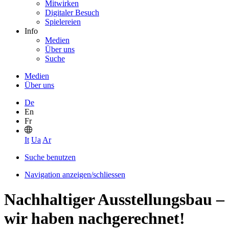
Mitwirken
Digitaler Besuch
Spielereien
Info
Medien
Über uns
Suche
Medien
Über uns
De
En
Fr
It
Ua
Ar
Suche benutzen
Navigation anzeigen/schliessen
Nachhaltiger Ausstellungsbau –
wir haben nachgerechnet!