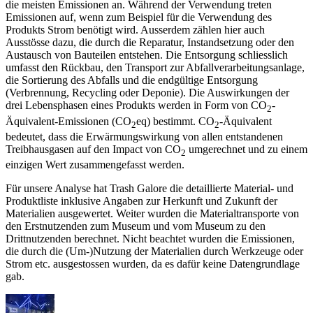
die meisten Emissionen an. Während der Verwendung treten
Emissionen auf, wenn zum Beispiel für die Verwendung des
Produkts Strom benötigt wird. Ausserdem zählen hier auch
Ausstösse dazu, die durch die Reparatur, Instandsetzung oder den
Austausch von Bauteilen entstehen. Die Entsorgung schliesslich
umfasst den Rückbau, den Transport zur Abfallverarbeitungsanlage,
die Sortierung des Abfalls und die endgültige Entsorgung
(Verbrennung, Recycling oder Deponie). Die Auswirkungen der
drei Lebensphasen eines Produkts werden in Form von CO
-
2
Äquivalent-Emissionen (CO
eq) bestimmt. CO
-Äquivalent
2
2
bedeutet, dass die Erwärmungswirkung von allen entstandenen
Treibhausgasen auf den Impact von CO
umgerechnet und zu einem
2
einzigen Wert zusammengefasst werden.
Für unsere Analyse hat Trash Galore die detaillierte Material- und
Produktliste inklusive Angaben zur Herkunft und Zukunft der
Materialien ausgewertet. Weiter wurden die Materialtransporte von
den Erstnutzenden zum Museum und vom Museum zu den
Drittnutzenden berechnet. Nicht beachtet wurden die Emissionen,
die durch die (Um-)Nutzung der Materialien durch Werkzeuge oder
Strom etc. ausgestossen wurden, da es dafür keine Datengrundlage
gab.