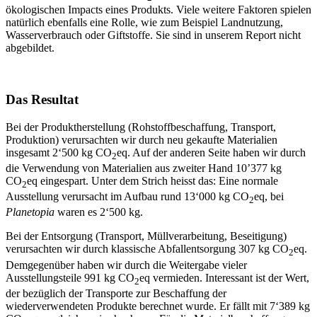
ökologischen Impacts eines Produkts. Viele weitere Faktoren spielen
natürlich ebenfalls eine Rolle, wie zum Beispiel Landnutzung,
Wasserverbrauch oder Giftstoffe. Sie sind in unserem Report nicht
abgebildet.
Das Resultat
Bei der Produktherstellung (Rohstoffbeschaffung, Transport,
Produktion) verursachten wir durch neu gekaufte Materialien
insgesamt 2‘500 kg CO
eq. Auf der anderen Seite haben wir durch
2
die Verwendung von Materialien aus zweiter Hand 10’377 kg
CO
eq eingespart. Unter dem Strich heisst das: Eine normale
2
Ausstellung verursacht im Aufbau rund 13‘000 kg CO
eq, bei
2
Planetopia
waren es 2‘500 kg.
Bei der Entsorgung (Transport, Müllverarbeitung, Beseitigung)
verursachten wir durch klassische Abfallentsorgung 307 kg CO
eq.
2
Demgegenüber haben wir durch die Weitergabe vieler
Ausstellungsteile 991 kg CO
eq vermieden. Interessant ist der Wert,
2
der bezüglich der Transporte zur Beschaffung der
wiederverwendeten Produkte berechnet wurde. Er fällt mit 7‘389 kg