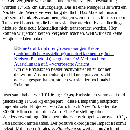
CO
eq vergleichsweise hoch aus. Für die Materialbeschaffung
2
wurden 17‘509 km zurückgelegt. Das ist eine Menge! Hier wird ein
Nachteil der Wiederverwendung deutlich: Das Material muss in
grösserem Umkreis zusammengetragen werden – das führt zu mehr
Transportkilometern, die bei uns sichtbar werden. Es ist allerdings
nicht so, dass neue Materialien nicht transportiert werden. Hier
können wir jedoch keinen Vergleich machen, weil wir dazu keine
Vergleichsdaten haben.
Um die Emissionen besser nachvollziehen zu können,
die wir im Zusammenhang mit Planetopia verursacht
oder eingespart haben, stellen wir sie hier nochmals in
Relation.
Insgesamt haben wir 10‘196 kg CO
eq-Emissionen verursacht und
2
gleichzeitig 11’368 kg eingespart – diese Einsparung entspricht
ungefähr zehn Flugreisen von Zürich nach New York oder über
36‘000 Kilometer mit dem Auto. Eine Ausstellung ohne
Wiederverwendung hätte einen mindestens doppelt so grossen CO
-
2
Fussabdruck hinterlassen. Der positive ökologische Impact ist somit
belegt. Mit unserer Strategie,
Planetopia
so weit als möglich mit