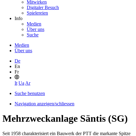
Mitwirken
Digitaler Besuch
Spielereien
Info
Medien
Über uns
Suche
Medien
Über uns
De
En
Fr
It
Ua
Ar
Suche benutzen
Navigation anzeigen/schliessen
Mehrzweckanlage Säntis (SG)
Seit 1958 charakterisiert ein Bauwerk der PTT die markante Spitze