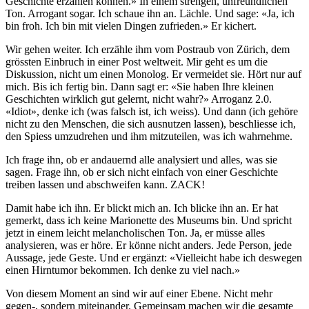
Geschichte erzählen können.» In einem strengen, unfreundlichen
Ton. Arrogant sogar. Ich schaue ihn an. Lächle. Und sage: «Ja, ich
bin froh. Ich bin mit vielen Dingen zufrieden.» Er kichert.
Wir gehen weiter. Ich erzähle ihm vom Postraub von Zürich, dem
grössten Einbruch in einer Post weltweit. Mir geht es um die
Diskussion, nicht um einen Monolog. Er vermeidet sie. Hört nur auf
mich. Bis ich fertig bin. Dann sagt er: «Sie haben Ihre kleinen
Geschichten wirklich gut gelernt, nicht wahr?» Arroganz 2.0.
«Idiot», denke ich (was falsch ist, ich weiss). Und dann (ich gehöre
nicht zu den Menschen, die sich ausnutzen lassen), beschliesse ich,
den Spiess umzudrehen und ihm mitzuteilen, was ich wahrnehme.
Ich frage ihn, ob er andauernd alle analysiert und alles, was sie
sagen. Frage ihn, ob er sich nicht einfach von einer Geschichte
treiben lassen und abschweifen kann. ZACK!
Damit habe ich ihn. Er blickt mich an. Ich blicke ihn an. Er hat
gemerkt, dass ich keine Marionette des Museums bin. Und spricht
jetzt in einem leicht melancholischen Ton. Ja, er müsse alles
analysieren, was er höre. Er könne nicht anders. Jede Person, jede
Aussage, jede Geste. Und er ergänzt: «Vielleicht habe ich deswegen
einen Hirntumor bekommen. Ich denke zu viel nach.»
Von diesem Moment an sind wir auf einer Ebene. Nicht mehr
gegen-, sondern miteinander. Gemeinsam machen wir die gesamte