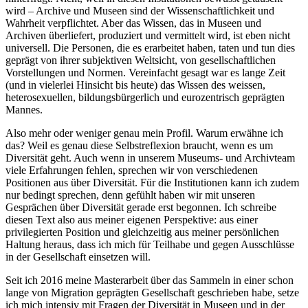
wird – Archive und Museen sind der Wissenschaftlichkeit und
Wahrheit verpflichtet. Aber das Wissen, das in Museen und
Archiven überliefert, produziert und vermittelt wird, ist eben nicht
universell. Die Personen, die es erarbeitet haben, taten und tun dies
geprägt von ihrer subjektiven Weltsicht, von gesellschaftlichen
Vorstellungen und Normen. Vereinfacht gesagt war es lange Zeit
(und in vielerlei Hinsicht bis heute) das Wissen des weissen,
heterosexuellen, bildungsbürgerlich und eurozentrisch geprägten
Mannes.
Also mehr oder weniger genau mein Profil. Warum erwähne ich
das? Weil es genau diese Selbstreflexion braucht, wenn es um
Diversität geht. Auch wenn in unserem Museums- und Archivteam
viele Erfahrungen fehlen, sprechen wir von verschiedenen
Positionen aus über Diversität. Für die Institutionen kann ich zudem
nur bedingt sprechen, denn gefühlt haben wir mit unseren
Gesprächen über Diversität gerade erst begonnen. Ich schreibe
diesen Text also aus meiner eigenen Perspektive: aus einer
privilegierten Position und gleichzeitig aus meiner persönlichen
Haltung heraus, dass ich mich für Teilhabe und gegen Ausschlüsse
in der Gesellschaft einsetzen will.
Seit ich 2016 meine Masterarbeit über das Sammeln in einer schon
lange von Migration geprägten Gesellschaft geschrieben habe, setze
ich mich intensiv mit Fragen der Diversität in Museen und in der