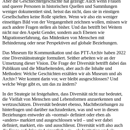
Aber die Geschlechtergeschichte hat gezeigt: Auch wenn Frauen
und queere Personen in historischen Quellen und Sammlungen
weniger dokumentiert sind, heisst das nicht, dass sie in einstigen
Gesellschaften keine Rolle spielten. Wenn wir also ein weniger
einseitiges Bild von der Vergangenheit zeichnen wollen, müssen wir
auch andere Fragen stellen als bisher. Und das betrifft bei Weitem
nicht nur den Aspekt Gender, sondern auch Ebenen wie
Migrationserfahrung, das Mitdenken von Menschen mit
Behinderung oder neue Perspektiven auf globale Beziehungen.
Das Museum für Kommunikation und das PTT-Archiv haben 2022
eine Diversitätsstrategie formuliert. Seither arbeiten wir an der
Umsetzung dieser Vision. Die Frage der Diversität betrifft dabei das
Publikum und die Mitarbeitenden, aber auch die Inhalte und
Methoden: Welche Geschichten erzählen wir als Museum und als
Archiv? Wer kommt darin vor, wer bleibt ausgeschlossen? Und
welche Wege gibt es, um das zu ändern?
In der Strategie ist festgehalten, dass Diversität nicht nur bedeutet,
die Vielfalt von Menschen und Lebensformen anzuerkennen und
wertzuschätzen. Diversität bedeutet ebenso, Machtbeziehungen zu
hinterfragen und darüber nachzudenken, was und wer in diesen
Beziehungen entweder als «normal» definiert oder eben als
«anders» markiert und ausgeschlossen wird – und wer dabei
definiert, markiert, ein- und ausschliesst. Diversität wirft also auch