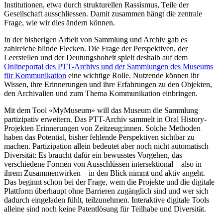
Institutionen, etwa durch strukturellen Rassismus, Teile der
Gesellschaft ausschliessen. Damit zusammen hängt die zentrale
Frage, wie wir dies ändern können.
In der bisherigen Arbeit von Sammlung und Archiv gab es
zahlreiche blinde Flecken. Die Frage der Perspektiven, der
Leerstellen und der Deutungshoheit spielt deshalb auf dem
Onlineportal des PTT-Archivs und der Sammlungen des Museums
für Kommunikation
eine wichtige Rolle. Nutzende können ihr
Wissen, ihre Erinnerungen und ihre Erfahrungen zu den Objekten,
den Archivalien und zum Thema Kommunikation einbringen.
Mit dem Tool «MyMuseum» will das Museum die Sammlung
partizipativ erweitern. Das PTT-Archiv sammelt in Oral History-
Projekten Erinnerungen von Zeitzeug:innen. Solche Methoden
haben das Potential, bisher fehlende Perspektiven sichtbar zu
machen. Partizipation allein bedeutet aber noch nicht automatisch
Diversität: Es braucht dafür ein bewusstes Vorgehen, das
verschiedene Formen von Ausschlüssen intersektional – also in
ihrem Zusammenwirken – in den Blick nimmt und aktiv angeht.
Das beginnt schon bei der Frage, wem die Projekte und die digitale
Plattform überhaupt ohne Barrieren zugänglich sind und wer sich
dadurch eingeladen fühlt, teilzunehmen. Interaktive digitale Tools
alleine sind noch keine Patentlösung für Teilhabe und Diversität.