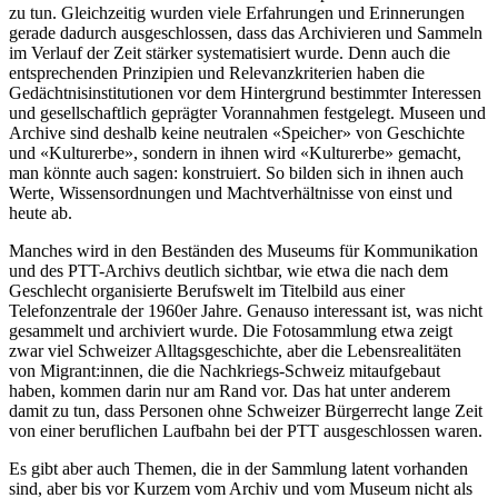
zu tun. Gleichzeitig wurden viele Erfahrungen und Erinnerungen
gerade dadurch ausgeschlossen, dass das Archivieren und Sammeln
im Verlauf der Zeit stärker systematisiert wurde. Denn auch die
entsprechenden Prinzipien und Relevanzkriterien haben die
Gedächtnisinstitutionen vor dem Hintergrund bestimmter Interessen
und gesellschaftlich geprägter Vorannahmen festgelegt. Museen und
Archive sind deshalb keine neutralen «Speicher» von Geschichte
und «Kulturerbe», sondern in ihnen wird «Kulturerbe» gemacht,
man könnte auch sagen: konstruiert. So bilden sich in ihnen auch
Werte, Wissensordnungen und Machtverhältnisse von einst und
heute ab.
Manches wird in den Beständen des Museums für Kommunikation
und des PTT-Archivs deutlich sichtbar, wie etwa die nach dem
Geschlecht organisierte Berufswelt im Titelbild aus einer
Telefonzentrale der 1960er Jahre. Genauso interessant ist, was nicht
gesammelt und archiviert wurde. Die Fotosammlung etwa zeigt
zwar viel Schweizer Alltagsgeschichte, aber die Lebensrealitäten
von Migrant:innen, die die Nachkriegs-Schweiz mitaufgebaut
haben, kommen darin nur am Rand vor. Das hat unter anderem
damit zu tun, dass Personen ohne Schweizer Bürgerrecht lange Zeit
von einer beruflichen Laufbahn bei der PTT ausgeschlossen waren.
Es gibt aber auch Themen, die in der Sammlung latent vorhanden
sind, aber bis vor Kurzem vom Archiv und vom Museum nicht als