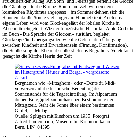
strukturiert den Alltag. An Sonn- und Feiertagen befiehlt die Glocke
die Gläubigen in die Kirche. Raum und Zeit werden dem
kosmischen Rhythmus angepasst – im Sommer dehnen sich die
Stunden, da die Sonne viel länger am Himmel steht. Auch das
eigene Leben wird vom Glockengeläut der lokalen Kirche in
Abschnitte eingeteilt. Wie der französische Historiker Alain Corbain
im Buch «Die Sprache der Glocken» ausführt, begleitet
Glockengeläut Übergangsriten wie die Geburt, den Übergang
zwischen Kindheit und Erwachsensein (Firmung, Konfirmation),
die Schliessung der Ehe und schliesslich das Begräbnis. Vereinfacht
gesagt ist die Kirche Herrin der Zeit.
Bergnamen wie «Mittaghorn» oder «Dents du Midi»
verweisen auf die historische Bedeutung des
Sonnenstands für die Tageseinteilung. Im Alpenraum
dienen Berggipfel zur archaischen Bestimmung der
Mittagszeit. Steht die Sonne über einem bestimmten
Gipfel, ist Mittag.
Quelle: Splügen mit Einshorn um 1935, Fotograf
Alfred Lindenmann, Museum für Kommunikation
Bern, LIN_04395.