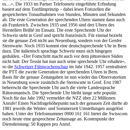
es…». Die 1933 im Pariser Telefonnetz eingeführte Erfindung
basiert auf dem Tonfilmprinzip – dabei lesen Fotozellen die
gespeicherten Tonaufnahmen von Stunden, Minuten und Sekunden
ab. Die erste Generation der sprechenden Uhren stammt dann auch
als Frankreich. Zwischen 1935 und 1956 sind drei Uhren des
Herstellers Brillié im Einsatz. Die erste Sprechende Uhr der
Schweiz steht in Genf und spricht französisch. Für einmal bezieht
sie die genaue Zeit nicht aus Neuenburg, sondern von der Genfer
Sternwarte. Noch 1935 kommt eine deutschsprechende Uhr in Bern
dazu. Die italienisch sprachige Schweiz muss sich hingegen
gedulden. «Der Fortschritt macht auch vor dem pittoresken Süden
nicht halt: Der Tessin hat nun auch seine sprechende Uhr erhalten»,
so die
Schweizer Filmwochenschau
im Jahr 1942. 1957 zentralisiert
die PTT die zweite Generation der sprechenden Uhren in Bern.
Basis für die genaue Zeitangaben ist nun wieder das Observatorium
in Neuenburg sowie zusätzlich die Sternwarte in Genf. Erst 1987
beherrscht die Sprechende Uhr auch die vierte Landessprache
Rätoromanisch. Die Sprechende Uhr bleibt lange sehr populär.
Noch für das Jahr 1992 vermeldet die NZZ über 22 Millionen
Anrufe! Einen Nachfragehöhepunkt nach der genauen Zeit dürfte ab
1981 jeweils die Winter- und Sommerzeit Umstellungen ausgelöst
haben. Unter der Telefonnummer 0900 161 161 bietet die Swisscom
noch heute eine gesprochene Zeitansage an. Kostenpunkt der
Dienstleistung: 50 Rappen pro Anruf.