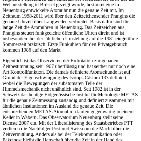
Weltausstellung in Brüssel gezeigt wurde, bestimmt eine in
Neuenburg entwickelte Atomuhr nun die genaue Zeit mit. Im
Zeitraum 1958-2011 wird über den Zeitzeichensender Prangins die
genaue Uhrzeit über Langwellen verbreitet. Basis dafür sind für
lange Zeit die Atomuhren in Neuenburg. Das Zeitzeichen aus
Prangins steuert funkgeeichte öffentliche Uhren direkt und ist
insbesondere bei der jährlichen Umstellung auf die 1981 eingeführte
Sommerzeit praktisch. Erste Funkuhren für den Privatgebrauch
kommen 1986 auf den Markt.
Eigentlich ist das Observieren der Erdrotation zur genauen
Zeitbestimmung seit 1967 überflüssig und hat seither nur noch eine
Art Kontrollfunktion. Die damals definierte Atomsekunde ist auf
Grund der Eigenschwingung des Isotops Cäsium 133 definiert,
wobei die Bewegungen der subatomaren Teile der
Himmelsmechanik nicht unähnlich sind. Seit 1982 ist in der
Schweiz das heutige Eidgenössische Institut für Metrologie METAS
für die genaue Zeitmessung zuständig und definiert zusammen mit
ähnlichen Institutionen im Ausland die genaue Zeit. Die
entsprechenden METAS-Atomuhren laufen gegenwärtig in einem
Keller in Wabern. Das Observatorium Neuenburg stellt seine
Dienste 2007 ein. Mit der Liberalisierung des Staatsbetriebes PTT
verlieren die Nachfolger Post und Swisscom die Macht über die
Zeitvermittlung. Anders als bei der Telekommunikation oder
Paketpost bleibt die Herrschaft über die Zeit in der Hand des