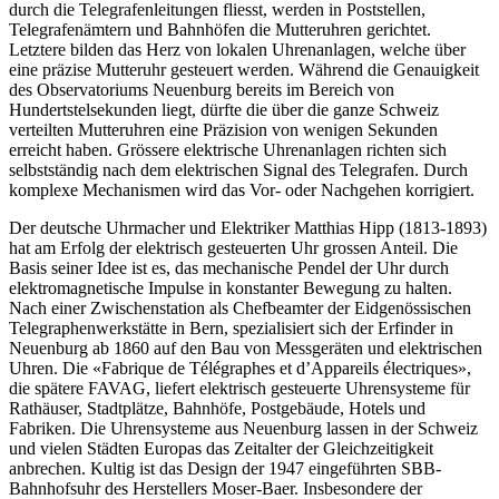
durch die Telegrafenleitungen fliesst, werden in Poststellen,
Telegrafenämtern und Bahnhöfen die Mutteruhren gerichtet.
Letztere bilden das Herz von lokalen Uhrenanlagen, welche über
eine präzise Mutteruhr gesteuert werden. Während die Genauigkeit
des Observatoriums Neuenburg bereits im Bereich von
Hundertstelsekunden liegt, dürfte die über die ganze Schweiz
verteilten Mutteruhren eine Präzision von wenigen Sekunden
erreicht haben. Grössere elektrische Uhrenanlagen richten sich
selbstständig nach dem elektrischen Signal des Telegrafen. Durch
komplexe Mechanismen wird das Vor- oder Nachgehen korrigiert.
Der deutsche Uhrmacher und Elektriker Matthias Hipp (1813-1893)
hat am Erfolg der elektrisch gesteuerten Uhr grossen Anteil. Die
Basis seiner Idee ist es, das mechanische Pendel der Uhr durch
elektromagnetische Impulse in konstanter Bewegung zu halten.
Nach einer Zwischenstation als Chefbeamter der Eidgenössischen
Telegraphenwerkstätte in Bern, spezialisiert sich der Erfinder in
Neuenburg ab 1860 auf den Bau von Messgeräten und elektrischen
Uhren. Die «Fabrique de Télégraphes et d’Appareils électriques»,
die spätere FAVAG, liefert elektrisch gesteuerte Uhrensysteme für
Rathäuser, Stadtplätze, Bahnhöfe, Postgebäude, Hotels und
Fabriken. Die Uhrensysteme aus Neuenburg lassen in der Schweiz
und vielen Städten Europas das Zeitalter der Gleichzeitigkeit
anbrechen. Kultig ist das Design der 1947 eingeführten SBB-
Bahnhofsuhr des Herstellers Moser-Baer. Insbesondere der