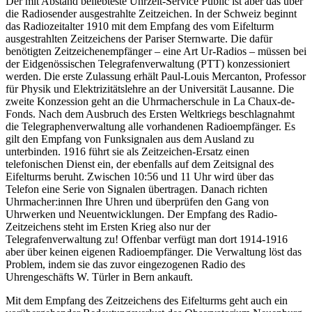
Der mit Abstand beliebteste Uhrzeit-Service Public ist aber das über
die Radiosender ausgestrahlte Zeitzeichen. In der Schweiz beginnt
das Radiozeitalter 1910 mit dem Empfang des vom Eifelturm
ausgestrahlten Zeitzeichens der Pariser Sternwarte. Die dafür
benötigten Zeitzeichenempfänger – eine Art Ur-Radios – müssen bei
der Eidgenössischen Telegrafenverwaltung (PTT) konzessioniert
werden. Die erste Zulassung erhält Paul-Louis Mercanton, Professor
für Physik und Elektrizitätslehre an der Universität Lausanne. Die
zweite Konzession geht an die Uhrmacherschule in La Chaux-de-
Fonds. Nach dem Ausbruch des Ersten Weltkriegs beschlagnahmt
die Telegraphenverwaltung alle vorhandenen Radioempfänger. Es
gilt den Empfang von Funksignalen aus dem Ausland zu
unterbinden. 1916 führt sie als Zeitzeichen-Ersatz einen
telefonischen Dienst ein, der ebenfalls auf dem Zeitsignal des
Eifelturms beruht. Zwischen 10:56 und 11 Uhr wird über das
Telefon eine Serie von Signalen übertragen. Danach richten
Uhrmacher:innen Ihre Uhren und überprüfen den Gang von
Uhrwerken und Neuentwicklungen. Der Empfang des Radio-
Zeitzeichens steht im Ersten Krieg also nur der
Telegrafenverwaltung zu! Offenbar verfügt man dort 1914-1916
aber über keinen eigenen Radioempfänger. Die Verwaltung löst das
Problem, indem sie das zuvor eingezogenen Radio des
Uhrengeschäfts W. Türler in Bern ankauft.
Mit dem Empfang des Zeitzeichens des Eifelturms geht auch ein