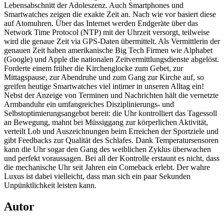
Lebensabschnitt der Adoleszenz. Auch Smartphones und
Smartwatches zeigen die exakte Zeit an. Nach wie vor basiert diese
auf Atomuhren. Über das Internet werden Endgeräte über das
Network Time Protocol (NTP) mit der Uhrzeit versorgt, teilweise
wird die genaue Zeit via GPS-Daten übermittelt. Als Vermittlerin der
genauen Zeit haben amerikanische Big Tech Firmen wie Alphabet
(Google) und Apple die nationalen Zeitvermittlungsdienste abgelöst.
Forderte einem früher die Kirchenglocke zum Gebet, zur
Mittagspause, zur Abendruhe und zum Gang zur Kirche auf, so
greifen heutige Smartwatches viel intimer in unseren Alltag ein!
Nebst der Anzeige von Terminen und Nachrichten hält die vernetzte
Armbanduhr ein umfangreiches Disziplinierungs- und
Selbstoptimierungsangebot bereit: die Uhr kontrolliert das Tagessoll
an Bewegung, mahnt bei Müssiggang zur körperlichen Aktivität,
verteilt Lob und Auszeichnungen beim Erreichen der Sportziele und
gibt Feedbacks zur Qualität des Schlafes. Dank Temperatursensoren
kann die Uhr sogar den Gang des weiblichen Zyklus überwachen
und perfekt voraussagen. Bei all der Kontrolle erstaunt es nicht, dass
die mechanische Uhr seit Jahren ein Comeback erlebt. Der wahre
Luxus ist dabei vielleicht, dass man sich ein paar Sekunden
Unpünktlichkeit leisten kann.
Autor