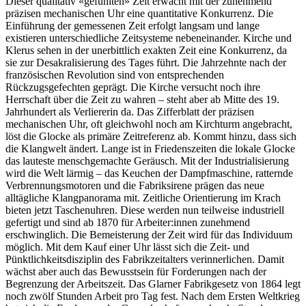
Dieser qualitativ «gefühlten» Zeit erwacht mit der zunehmend
präzisen mechanischen Uhr eine quantitative Konkurrenz. Die
Einführung der gemessenen Zeit erfolgt langsam und lange
existieren unterschiedliche Zeitsysteme nebeneinander. Kirche und
Klerus sehen in der unerbittlich exakten Zeit eine Konkurrenz, da
sie zur Desakralisierung des Tages führt. Die Jahrzehnte nach der
französischen Revolution sind von entsprechenden
Rückzugsgefechten geprägt. Die Kirche versucht noch ihre
Herrschaft über die Zeit zu wahren – steht aber ab Mitte des 19.
Jahrhundert als Verliererin da. Das Zifferblatt der präzisen
mechanischen Uhr, oft gleichwohl noch am Kirchturm angebracht,
löst die Glocke als primäre Zeitreferenz ab. Kommt hinzu, dass sich
die Klangwelt ändert. Lange ist in Friedenszeiten die lokale Glocke
das lauteste menschgemachte Geräusch. Mit der Industrialisierung
wird die Welt lärmig – das Keuchen der Dampfmaschine, ratternde
Verbrennungsmotoren und die Fabriksirene prägen das neue
alltägliche Klangpanorama mit. Zeitliche Orientierung im Krach
bieten jetzt Taschenuhren. Diese werden nun teilweise industriell
gefertigt und sind ab 1870 für Arbeiter:innen zunehmend
erschwinglich. Die Bemeisterung der Zeit wird für das Individuum
möglich. Mit dem Kauf einer Uhr lässt sich die Zeit- und
Pünktlichkeitsdisziplin des Fabrikzeitalters verinnerlichen. Damit
wächst aber auch das Bewusstsein für Forderungen nach der
Begrenzung der Arbeitszeit. Das Glarner Fabrikgesetz von 1864 legt
noch zwölf Stunden Arbeit pro Tag fest. Nach dem Ersten Weltkrieg