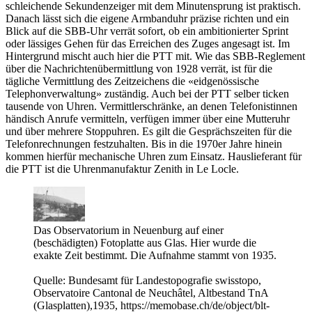
schleichende Sekundenzeiger mit dem Minutensprung ist praktisch.
Danach lässt sich die eigene Armbanduhr präzise richten und ein
Blick auf die SBB-Uhr verrät sofort, ob ein ambitionierter Sprint
oder lässiges Gehen für das Erreichen des Zuges angesagt ist. Im
Hintergrund mischt auch hier die PTT mit. Wie das SBB-Reglement
über die Nachrichtenübermittlung von 1928 verrät, ist für die
tägliche Vermittlung des Zeitzeichens die «eidgenössische
Telephonverwaltung» zuständig. Auch bei der PTT selber ticken
tausende von Uhren. Vermittlerschränke, an denen Telefonistinnen
händisch Anrufe vermitteln, verfügen immer über eine Mutteruhr
und über mehrere Stoppuhren. Es gilt die Gesprächszeiten für die
Telefonrechnungen festzuhalten. Bis in die 1970er Jahre hinein
kommen hierfür mechanische Uhren zum Einsatz. Hauslieferant für
die PTT ist die Uhrenmanufaktur Zenith in Le Locle.
Das Observatorium in Neuenburg auf einer
(beschädigten) Fotoplatte aus Glas. Hier wurde die
exakte Zeit bestimmt. Die Aufnahme stammt von 1935.
Quelle: Bundesamt für Landestopografie swisstopo,
Observatoire Cantonal de Neuchâtel, Altbestand TnA
(Glasplatten),1935, https://memobase.ch/de/object/blt-