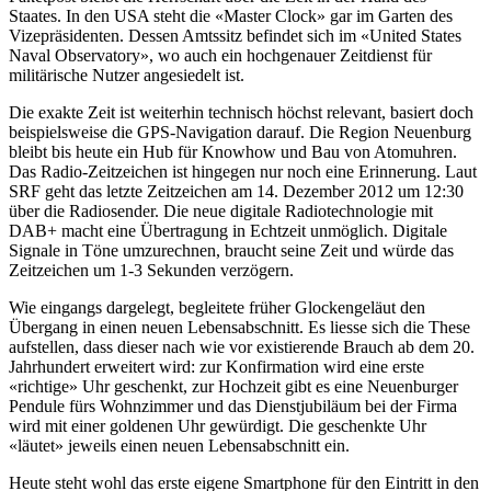
Staates. In den USA steht die «Master Clock» gar im Garten des
Vizepräsidenten. Dessen Amtssitz befindet sich im «United States
Naval Observatory», wo auch ein hochgenauer Zeitdienst für
militärische Nutzer angesiedelt ist.
Die exakte Zeit ist weiterhin technisch höchst relevant, basiert doch
beispielsweise die GPS-Navigation darauf. Die Region Neuenburg
bleibt bis heute ein Hub für Knowhow und Bau von Atomuhren.
Das Radio-Zeitzeichen ist hingegen nur noch eine Erinnerung. Laut
SRF geht das letzte Zeitzeichen am 14. Dezember 2012 um 12:30
über die Radiosender. Die neue digitale Radiotechnologie mit
DAB+ macht eine Übertragung in Echtzeit unmöglich. Digitale
Signale in Töne umzurechnen, braucht seine Zeit und würde das
Zeitzeichen um 1-3 Sekunden verzögern.
Wie eingangs dargelegt, begleitete früher Glockengeläut den
Übergang in einen neuen Lebensabschnitt. Es liesse sich die These
aufstellen, dass dieser nach wie vor existierende Brauch ab dem 20.
Jahrhundert erweitert wird: zur Konfirmation wird eine erste
«richtige» Uhr geschenkt, zur Hochzeit gibt es eine Neuenburger
Pendule fürs Wohnzimmer und das Dienstjubiläum bei der Firma
wird mit einer goldenen Uhr gewürdigt. Die geschenkte Uhr
«läutet» jeweils einen neuen Lebensabschnitt ein.
Heute steht wohl das erste eigene Smartphone für den Eintritt in den