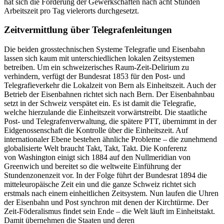
hat sich die Forderung der Gewerkschaften nach acht Stunden
Arbeitszeit pro Tag vielerorts durchgesetzt.
Zeitvermittlung über Telegrafenleitungen
Die beiden grosstechnischen Systeme Telegrafie und Eisenbahn
lassen sich kaum mit unterschiedlichen lokalen Zeitsystemen
betreiben. Um ein schweizerisches Raum-Zeit-Delirium zu
verhindern, verfügt der Bundesrat 1853 für den Post- und
Telegrafieverkehr die Lokalzeit von Bern als Einheitszeit. Auch der
Betrieb der Eisenbahnen richtet sich nach Bern. Der Eisenbahnbau
setzt in der Schweiz verspätet ein. Es ist damit die Telegrafie,
welche hierzulande die Einheitszeit vorwärtstreibt. Die staatliche
Post- und Telegrafenverwaltung, die spätere PTT, übernimmt in der
Eidgenossenschaft die Kontrolle über die Einheitszeit. Auf
internationaler Ebene bestehen ähnliche Probleme – die zunehmend
globalisierte Welt braucht Takt, Takt, Takt. Die Konferenz
von Washington einigt sich 1884 auf den Nullmeridian von
Greenwich und bereitet so die weltweite Einführung der
Stundenzonenzeit vor. In der Folge führt der Bundesrat 1894 die
mitteleuropäische Zeit ein und die ganze Schweiz richtet sich
erstmals nach einem einheitlichen Zeitsystem. Nun laufen die Uhren
der Eisenbahn und Post synchron mit denen der Kirchtürme. Der
Zeit-Föderalismus findet sein Ende – die Welt läuft im Einheitstakt.
Damit übernehmen die Staaten und deren