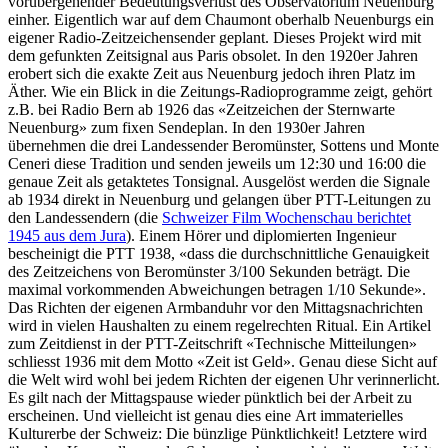
vorübergehender Bedeutungsverlust des Observatorium Neuenburg
einher. Eigentlich war auf dem Chaumont oberhalb Neuenburgs ein
eigener Radio-Zeitzeichensender geplant. Dieses Projekt wird mit
dem gefunkten Zeitsignal aus Paris obsolet. In den 1920er Jahren
erobert sich die exakte Zeit aus Neuenburg jedoch ihren Platz im
Äther. Wie ein Blick in die Zeitungs-Radioprogramme zeigt, gehört
z.B. bei Radio Bern ab 1926 das «Zeitzeichen der Sternwarte
Neuenburg» zum fixen Sendeplan. In den 1930er Jahren
übernehmen die drei Landessender Beromünster, Sottens und Monte
Ceneri diese Tradition und senden jeweils um 12:30 und 16:00 die
genaue Zeit als getaktetes Tonsignal. Ausgelöst werden die Signale
ab 1934 direkt in Neuenburg und gelangen über PTT-Leitungen zu
den Landessendern (die
Schweizer Film Wochenschau berichtet
1945 aus dem Jura
). Einem Hörer und diplomierten Ingenieur
bescheinigt die PTT 1938, «dass die durchschnittliche Genauigkeit
des Zeitzeichens von Beromünster 3/100 Sekunden beträgt. Die
maximal vorkommenden Abweichungen betragen 1/10 Sekunde».
Das Richten der eigenen Armbanduhr vor den Mittagsnachrichten
wird in vielen Haushalten zu einem regelrechten Ritual. Ein Artikel
zum Zeitdienst in der PTT-Zeitschrift «Technische Mitteilungen»
schliesst 1936 mit dem Motto «Zeit ist Geld». Genau diese Sicht auf
die Welt wird wohl bei jedem Richten der eigenen Uhr verinnerlicht.
Es gilt nach der Mittagspause wieder pünktlich bei der Arbeit zu
erscheinen. Und vielleicht ist genau dies eine Art immaterielles
Kulturerbe der Schweiz: Die bünzlige Pünktlichkeit! Letztere wird