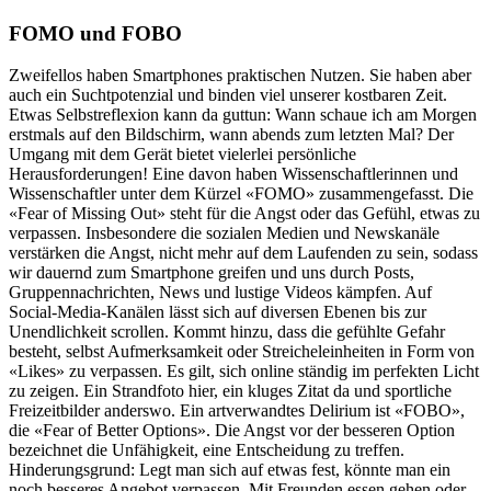
FOMO und FOBO
Zweifellos haben Smartphones praktischen Nutzen. Sie haben aber
auch ein Suchtpotenzial und binden viel unserer kostbaren Zeit.
Etwas Selbstreflexion kann da guttun: Wann schaue ich am Morgen
erstmals auf den Bildschirm, wann abends zum letzten Mal? Der
Umgang mit dem Gerät bietet vielerlei persönliche
Herausforderungen! Eine davon haben Wissenschaftlerinnen und
Wissenschaftler unter dem Kürzel «FOMO» zusammengefasst. Die
«Fear of Missing Out» steht für die Angst oder das Gefühl, etwas zu
verpassen. Insbesondere die sozialen Medien und Newskanäle
verstärken die Angst, nicht mehr auf dem Laufenden zu sein, sodass
wir dauernd zum Smartphone greifen und uns durch Posts,
Gruppennachrichten, News und lustige Videos kämpfen. Auf
Social-Media-Kanälen lässt sich auf diversen Ebenen bis zur
Unendlichkeit scrollen. Kommt hinzu, dass die gefühlte Gefahr
besteht, selbst Aufmerksamkeit oder Streicheleinheiten in Form von
«Likes» zu verpassen. Es gilt, sich online ständig im perfekten Licht
zu zeigen. Ein Strandfoto hier, ein kluges Zitat da und sportliche
Freizeitbilder anderswo. Ein artverwandtes Delirium ist «FOBO»,
die «Fear of Better Options». Die Angst vor der besseren Option
bezeichnet die Unfähigkeit, eine Entscheidung zu treffen.
Hinderungsgrund: Legt man sich auf etwas fest, könnte man ein
noch besseres Angebot verpassen. Mit Freunden essen gehen oder