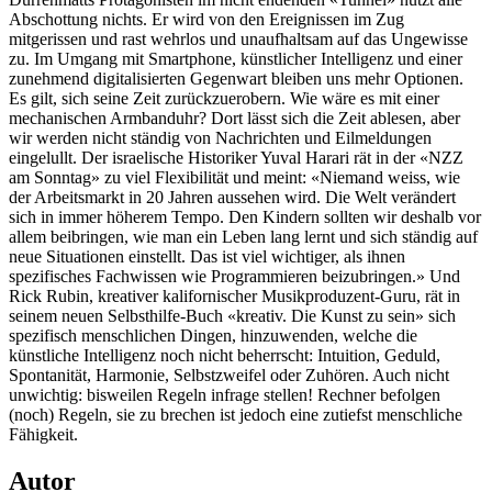
Abschottung nichts. Er wird von den Ereignissen im Zug
mitgerissen und rast wehrlos und unaufhaltsam auf das Ungewisse
zu. Im Umgang mit Smartphone, künstlicher Intelligenz und einer
zunehmend digitalisierten Gegenwart bleiben uns mehr Optionen.
Es gilt, sich seine Zeit zurückzuerobern. Wie wäre es mit einer
mechanischen Armbanduhr? Dort lässt sich die Zeit ablesen, aber
wir werden nicht ständig von Nachrichten und Eilmeldungen
eingelullt. Der israelische Historiker Yuval Harari rät in der «NZZ
am Sonntag» zu viel Flexibilität und meint: «Niemand weiss, wie
der Arbeitsmarkt in 20 Jahren aussehen wird. Die Welt verändert
sich in immer höherem Tempo. Den Kindern sollten wir deshalb vor
allem beibringen, wie man ein Leben lang lernt und sich ständig auf
neue Situationen einstellt. Das ist viel wichtiger, als ihnen
spezifisches Fachwissen wie Programmieren beizubringen.» Und
Rick Rubin, kreativer kalifornischer Musikproduzent-Guru, rät in
seinem neuen Selbsthilfe-Buch «kreativ. Die Kunst zu sein» sich
spezifisch menschlichen Dingen, hinzuwenden, welche die
künstliche Intelligenz noch nicht beherrscht: Intuition, Geduld,
Spontanität, Harmonie, Selbstzweifel oder Zuhören. Auch nicht
unwichtig: bisweilen Regeln infrage stellen! Rechner befolgen
(noch) Regeln, sie zu brechen ist jedoch eine zutiefst menschliche
Fähigkeit.
Autor