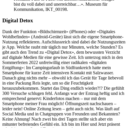
bist du voll dabei und unerreichbar…». Museum für
Kommunikation, IKT_00198.
Digital Detox
Dank der Funktion «Bildschirmzeit» (iPhones) oder «Digitales
Wohlbefinden» (Android-Geräte) lässt sich die eigene Smartphone-
Nutzung reflektieren. Aufschlussreich sind dabei die Nutzungszeiten
je App. Welche raubt mir täglich nur Minuten, welche Stunden? Es
gibt auch den Trend zu «Digital Detox», dem bewussten Verzicht
auf digitale Medien für eine gewisse Zeit. Ich unterzog mich in den
Sommerferien 2022 unfreiwillig einer radikalen «digitalen
Entgiftung»: Im Campingurlaub in Südfrankreich hatte mein
Smartphone für kurze Zeit intensiven Kontakt mit Salzwasser.
Danach ging nichts mehr – obwohl ich das Gerät für Tage liebevoll
in eine Packung Reis legte, um so die Feuchtigkeit
herauszubekommen. Startet das Ding endlich wieder?!? Die gefühlt
300 Versuche schlugen fehl. Anfangs war der Entzug heftig und ich
entsprechend genervt: Kinderfotos machen – nur mit dem
Smartphone meiner Frau möglich! Öffnungszeit nachschauen –
leider nein! Online Zeitung lesen – geht auch nicht. Was läuft auf
Social Media und in Chatgruppen von Freunden und Bekannten?
Keine Ahnung! Nach zwei bis drei Tagen stellte sich aber ein
mitunter befreiendes Gefühl ein. Ich bin im Hier und Jetzt präsent