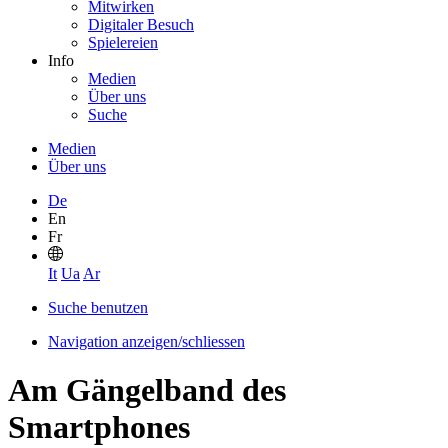
Mitwirken
Digitaler Besuch
Spielereien
Info
Medien
Über uns
Suche
Medien
Über uns
De
En
Fr
It
Ua
Ar
Suche benutzen
Navigation anzeigen/schliessen
Am Gängelband des
Smartphones