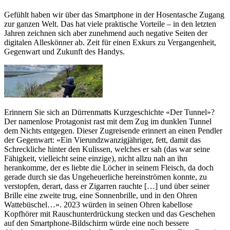
Gefühlt haben wir über das Smartphone in der Hosentasche Zugang
zur ganzen Welt. Das hat viele praktische Vorteile – in den letzten
Jahren zeichnen sich aber zunehmend auch negative Seiten der
digitalen Alleskönner ab. Zeit für einen Exkurs zu Vergangenheit,
Gegenwart und Zukunft des Handys.
Erinnern Sie sich an Dürrenmatts Kurzgeschichte «Der Tunnel»?
Der namenlose Protagonist rast mit dem Zug im dunklen Tunnel
dem Nichts entgegen. Dieser Zugreisende erinnert an einen Pendler
der Gegenwart: «Ein Vierundzwanzigjähriger, fett, damit das
Schreckliche hinter den Kulissen, welches er sah (das war seine
Fähigkeit, vielleicht seine einzige), nicht allzu nah an ihn
herankomme, der es liebte die Löcher in seinem Fleisch, da doch
gerade durch sie das Ungeheuerliche hereinströmen konnte, zu
verstopfen, derart, dass er Zigarren rauchte […] und über seiner
Brille eine zweite trug, eine Sonnenbrille, und in den Ohren
Wattebüschel…». 2023 würden in seinen Ohren kabellose
Kopfhörer mit Rauschunterdrückung stecken und das Geschehen
auf den Smartphone-Bildschirm würde eine noch bessere