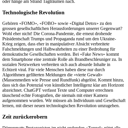
oder hänge am Strand Tagträumen nach.
Technologische Revolution
Gehören «FOMO», «FOBO» sowie «Digital Detox» zu den
grossen gesellschaftlichen Herausforderungen unserer Gegenwart?
Wohl eher nicht! Die Corona-Pandemie, die erneut drohende
Präsidentschaft Trumps und Propaganda rund um den Ukraine-
Krieg zeigen, dass eher in manipulativer Absicht verbreitete
Falschmeldungen und Halbwahrheiten zu einer Bedrohung für
demokratische Gesellschaften werden. Bei «Fake News» kommt
dem Smartphone eine zentrale Rolle als Brandbeschleuniger zu. In
sozialen Netzwerken verbreiten sich auch absurde Inhalte in
Echtzeit viral. Für viele Menschen haben diese nur durch
Algorithmen gefilterten Meldungen die «vierte Gewalt»
(Massenmedien wie Presse und Rundfunk) abgelöst. Kommt hinzu,
dass sich das Potenzial von künstlicher Intelligenz klar am Horizont
abzeichnet. ChatGPT verfasst Texte und Computer errechnen
täuschend echte Fotografien, die niemals mit einer Kamera
aufgenommen wurden. Wir müssen als Individuum und Gesellschaft
lernen, mit dieser neuen technologischen Revolution umzugehen.
Zeit zurückerobern
Dürrenmatts Protagonisten im nicht endenden «Tunnel» nützt alle