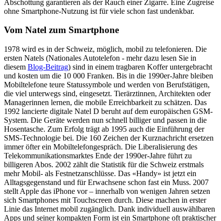
Abschottung garantieren als der Rauch einer Zigarre. Eine Zugreise
ohne Smartphone-Nutzung ist für viele schon fast undenkbar.
Vom Natel zum Smartphone
1978 wird es in der Schweiz, möglich, mobil zu telefonieren. Die
ersten Natels (Nationales Autotelefon - mehr dazu lesen Sie in
diesem
Blog-Beitrag
) sind in einem tragbaren Koffer untergebracht
und kosten um die 10 000 Franken. Bis in die 1990er-Jahre bleiben
Mobiltelefone teure Statussymbole und werden von Berufstätigen,
die viel unterwegs sind, eingesetzt. Tierärztinnen, Architekten oder
Managerinnen lernen, die mobile Erreichbarkeit zu schätzen. Das
1992 lancierte digitale Natel D beruht auf dem europäischen GSM-
System. Die Geräte werden nun schnell billiger und passen in die
Hosentasche. Zum Erfolg trägt ab 1995 auch die Einführung der
SMS-Technologie bei. Die 160 Zeichen der Kurznachricht ersetzen
immer öfter ein Mobiltelefongespräch. Die Liberalisierung des
Telekommunikationsmarktes Ende der 1990er-Jahre führt zu
billigeren Abos. 2002 zählt die Statistik für die Schweiz erstmals
mehr Mobil- als Festnetzanschlüsse. Das «Handy» ist jetzt ein
Alltagsgegenstand und für Erwachsene schon fast ein Muss. 2007
stellt Apple das iPhone vor – innerhalb von wenigen Jahren setzen
sich Smartphones mit Touchscreen durch. Diese machen in erster
Linie das Internet mobil zugänglich. Dank individuell auswählbaren
Apps und seiner kompakten Form ist ein Smartphone oft praktischer