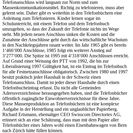
Telefonanschluss wird langsam zur Norm und zum
Massenkommunikationsmittel. Richtig zu telefonieren, muss aber
gelernt sein. Daher gibt es weiterhin in den Telefonbüchern eine
Anleitung zum Telefonieren. Kinder lernen sogar im
Schulunterricht, mit einem Telefon und dem Telefonbuch
umzugehen, so dass der Zukunft der Telefonie nichts im Wege
steht. Mit jedem neuen Anschluss sinken die Kosten und die
Zunahme der Anschlüsse geht durch das wirtschaftliche Wachstum
in den Nachkriegsjahren rasant weiter. Im Jahr 1965 gibt es bereits
1‘466‘000 Anschlüsse, 1985 folgt ein weiterer Anstieg auf
3‘277‘000. Die Spitze ist 1995 mit 4‘318‘000 Anschlüssen erreicht.
Auf Grund einer Weisung der PTT von 1992, die bis zur
Liberalisierung 1997 Gültigkeit hat, ist ein Eintrag im Telefonbuch
für alle Festnetzanschlüsse obligatorisch. Zwischen 1980 und 1997
besitzt praktisch jeder Haushalt in der Schweiz einen
Telefonanschluss. Damit ist jeder dieser Haushalte durch einen
Telefonbucheintrag erfasst. Da nicht alle Gemeinden
Adressverzeichnisse herausgegeben haben, sind die Telefonbücher
öffentlich zugängliche Einwohnerverzeichnisse für diese Jahre.
Diese Massenproduktion an Telefonbüchern ist eine komplexe
Aufgabe in der Herstellung und ein unglaublicher Papierberg.
Richard Erismann, ehemaliger CEO Swisscom Directories AG,
erinnert sich an eine Schätzung, dass man mit dem Papier aller
Telefonbücher eines Jahres wohl einen Eisenbahnwagen von Bern
nach Zürich hätte füllen können.