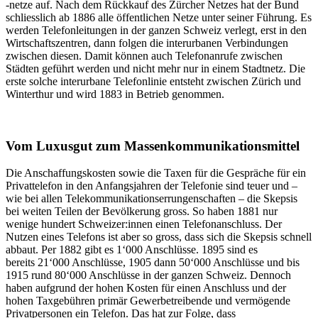
-netze auf. Nach dem Rückkauf des Zürcher Netzes hat der Bund
schliesslich ab 1886 alle öffentlichen Netze unter seiner Führung. Es
werden Telefonleitungen in der ganzen Schweiz verlegt, erst in den
Wirtschaftszentren, dann folgen die interurbanen Verbindungen
zwischen diesen. Damit können auch Telefonanrufe zwischen
Städten geführt werden und nicht mehr nur in einem Stadtnetz. Die
erste solche interurbane Telefonlinie entsteht zwischen Zürich und
Winterthur und wird 1883 in Betrieb genommen.
Vom Luxusgut zum Massenkommunikationsmittel
Die Anschaffungskosten sowie die Taxen für die Gespräche für ein
Privattelefon in den Anfangsjahren der Telefonie sind teuer und –
wie bei allen Telekommunikationserrungenschaften – die Skepsis
bei weiten Teilen der Bevölkerung gross. So haben 1881 nur
wenige hundert Schweizer:innen einen Telefonanschluss. Der
Nutzen eines Telefons ist aber so gross, dass sich die Skepsis schnell
abbaut. Per 1882 gibt es 1‘000 Anschlüsse. 1895 sind es
bereits 21‘000 Anschlüsse, 1905 dann 50‘000 Anschlüsse und bis
1915 rund 80‘000 Anschlüsse in der ganzen Schweiz. Dennoch
haben aufgrund der hohen Kosten für einen Anschluss und der
hohen Taxgebühren primär Gewerbetreibende und vermögende
Privatpersonen ein Telefon. Das hat zur Folge, dass