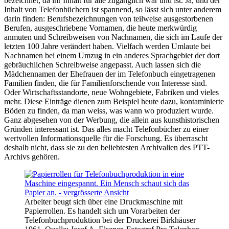
bezeichnet, da ihr Inhalt für alle zugänglich war und ist. Ja, und der
Inhalt von Telefonbüchern ist spannend, so lässt sich unter anderem
darin finden: Berufsbezeichnungen von teilweise ausgestorbenen
Berufen, ausgeschriebene Vornamen, die heute merkwürdig
anmuten und Schreibweisen von Nachnamen, die sich im Laufe der
letzten 100 Jahre verändert haben. Vielfach werden Umlaute bei
Nachnamen bei einem Umzug in ein anderes Sprachgebiet der dort
gebräuchlichen Schreibweise angepasst. Auch lassen sich die
Mädchennamen der Ehefrauen der im Telefonbuch eingetragenen
Familien finden, die für Familienforschende von Interesse sind.
Oder Wirtschaftsstandorte, neue Wohngebiete, Fabriken und vieles
mehr. Diese Einträge dienen zum Beispiel heute dazu, kontaminierte
Böden zu finden, da man weiss, was wann wo produziert wurde.
Ganz abgesehen von der Werbung, die allein aus kunsthistorischen
Gründen interessant ist. Das alles macht Telefonbücher zu einer
wertvollen Informationsquelle für die Forschung. Es überrascht
deshalb nicht, dass sie zu den beliebtesten Archivalien des PTT-
Archivs gehören.
Arbeiter beugt sich über eine Druckmaschine mit
Papierrollen. Es handelt sich um Vorarbeiten der
Telefonbuchproduktion bei der Druckerei Birkhäuser