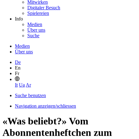
Mitwirken
Digitaler Besuch
Spielereien
Info
Medien
Über uns
Suche
Medien
Über uns
De
En
Fr
It
Ua
Ar
Suche benutzen
Navigation anzeigen/schliessen
«Was beliebt?» Vom
Abonnentenheftchen zum