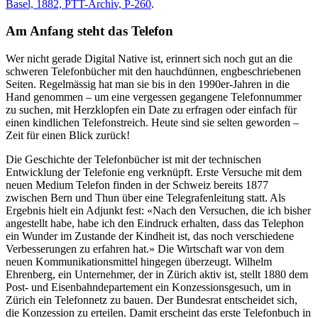
Basel, 1882, PTT-Archiv, P-260
.
Am Anfang steht das Telefon
Wer nicht gerade Digital Native ist, erinnert sich noch gut an die
schweren Telefonbücher mit den hauchdünnen, engbeschriebenen
Seiten. Regelmässig hat man sie bis in den 1990er-Jahren in die
Hand genommen – um eine vergessen gegangene Telefonnummer
zu suchen, mit Herzklopfen ein Date zu erfragen oder einfach für
einen kindlichen Telefonstreich. Heute sind sie selten geworden –
Zeit für einen Blick zurück!
Die Geschichte der Telefonbücher ist mit der technischen
Entwicklung der Telefonie eng verknüpft. Erste Versuche mit dem
neuen Medium Telefon finden in der Schweiz bereits 1877
zwischen Bern und Thun über eine Telegrafenleitung statt. Als
Ergebnis hielt ein Adjunkt fest: «Nach den Versuchen, die ich bisher
angestellt habe, habe ich den Eindruck erhalten, dass das Telephon
ein Wunder im Zustande der Kindheit ist, das noch verschiedene
Verbesserungen zu erfahren hat.» Die Wirtschaft war von dem
neuen Kommunikationsmittel hingegen überzeugt. Wilhelm
Ehrenberg, ein Unternehmer, der in Zürich aktiv ist, stellt 1880 dem
Post- und Eisenbahndepartement ein Konzessionsgesuch, um in
Zürich ein Telefonnetz zu bauen. Der Bundesrat entscheidet sich,
die Konzession zu erteilen. Damit erscheint das erste Telefonbuch in