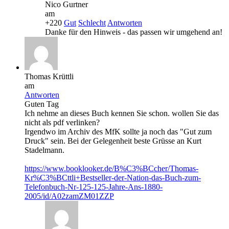
Nico Gurtner
am
+220
Gut
Schlecht
Antworten
Danke für den Hinweis - das passen wir umgehend an!
Thomas Krüttli
am
Antworten
Guten Tag
Ich nehme an dieses Buch kennen Sie schon. wollen Sie das
nicht als pdf verlinken?
Irgendwo im Archiv des MfK sollte ja noch das "Gut zum
Druck" sein. Bei der Gelegenheit beste Grüsse an Kurt
Stadelmann.
https://www.booklooker.de/B%C3%BCcher/Thomas-
Kr%C3%BCttli+Bestseller-der-Nation-das-Buch-zum-
Telefonbuch-Nr-125-125-Jahre-Ans-1880-
2005/id/A02zamZM01ZZP